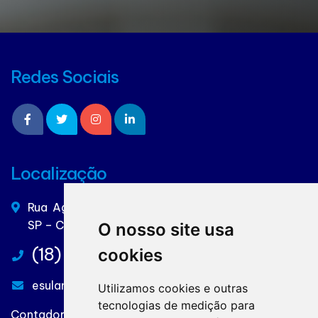
Redes Sociais
Localização
Rua Aguapeí, 973 – Vila Carvalho – Araçatuba -
SP – CEP. 16025-295
O nosso site usa
(18) 3623-1672
cookies
esulam@uol.com.br
Utilizamos cookies e outras
tecnologias de medição para
Contadores: